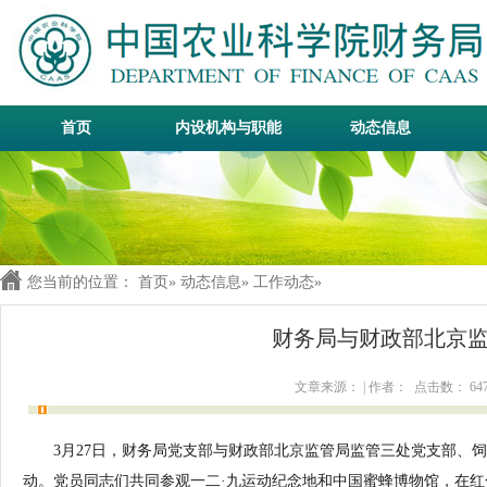
首页
内设机构与职能
动态信息
您当前的位置：
首页
»
动态信息
»
工作动态
»
财务局与财政部北京
文章来源： | 作者： 点击数：
64
3月27日，
财务局党支部
与
财政部北京监管局监管三处党支部、饲
动。党员同志们共同参观一二·九运动纪念地和中国蜜蜂博物馆，在